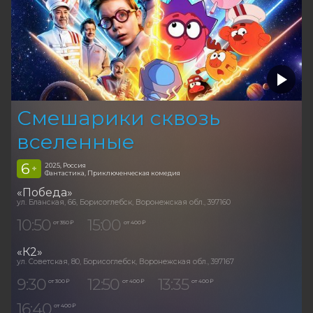
Смешарики сквозь
вселенные
6
2025, Россия
+
Фантастика, Приключенческая комедия
«Победа»
ул. Бланская, 66, Борисоглебск, Воронежская обл., 397160
10:50
15:00
от 350 ₽
от 400 ₽
«К2»
ул. Советская, 80, Борисоглебск, Воронежская обл., 397167
9:30
12:50
13:35
от 300 ₽
от 400 ₽
от 400 ₽
16:40
от 400 ₽