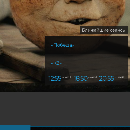
Ближайшие сеансы
«Победа»
«К2»
12:55
18:50
20:55
от 400 ₽
от 450 ₽
от 450 ₽