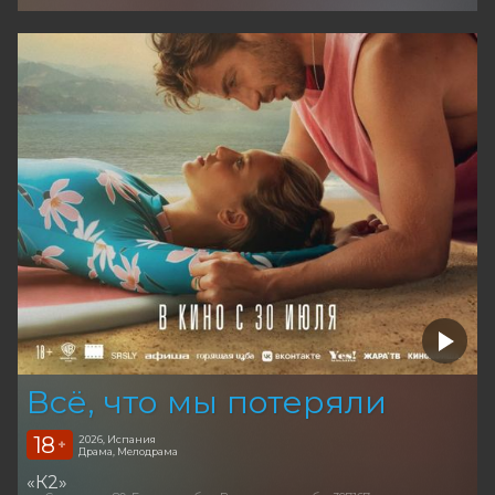
Всё, что мы потеряли
18
2026, Испания
+
Драма, Мелодрама
«К2»