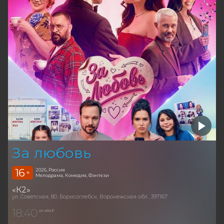
За любовь
16
2026, Россия
+
Мелодрама, Комедия, Фэнтези
«К2»
ул. Советская, 80, Борисоглебск, Воронежская обл., 397167
18:40
от 450 ₽