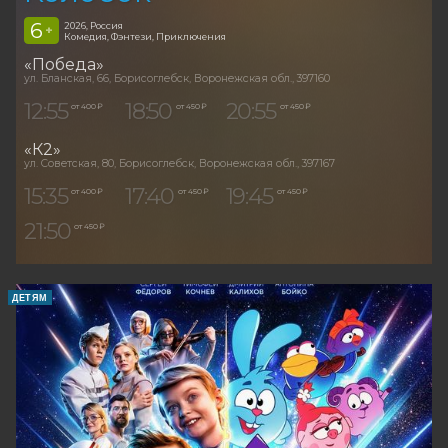
6
2026, Россия
+
Комедия, Фэнтези, Приключения
«Победа»
ул. Бланская, 66, Борисоглебск, Воронежская обл., 397160
12:55
18:50
20:55
от 400 ₽
от 450 ₽
от 450 ₽
«К2»
ул. Советская, 80, Борисоглебск, Воронежская обл., 397167
15:35
17:40
19:45
от 400 ₽
от 450 ₽
от 450 ₽
21:50
от 450 ₽
ДЕТЯМ