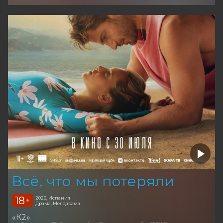
Всё, что мы потеряли
18
2026, Испания
+
Драма, Мелодрама
«К2»