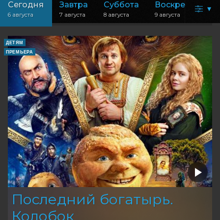
Сегодня
Завтра
Суббота
Воскресенье
▾
6 августа
7 августа
8 августа
9 августа
ДЕТЯМ
ПРЕМЬЕРА
Последний богатырь.
Колобок