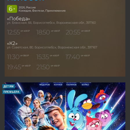
6
2026, Россия
+
Комедия, Фэнтези, Приключения
«Победа»
ул. Бланская, 66, Борисоглебск, Воронежская обл., 397160
12:55
18:50
20:55
от 400 ₽
от 450 ₽
от 450 ₽
«К2»
ул. Советская, 80, Борисоглебск, Воронежская обл., 397167
11:30
15:35
17:40
от 350 ₽
от 400 ₽
от 450 ₽
19:45
21:50
от 450 ₽
от 450 ₽
ДЕТЯМ
ПРЕМЬЕРА