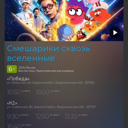
Смешарики сквозь
вселенные
6
2025, Россия
+
Фантастика, Приключенческая комедия
«Победа»
ул. Бланская, 66, Борисоглебск, Воронежская обл., 397160
10:50
15:00
от 350 ₽
от 400 ₽
«К2»
ул. Советская, 80, Борисоглебск, Воронежская обл., 397167
9:30
12:50
13:35
от 300 ₽
от 400 ₽
от 400 ₽
16:40
от 400 ₽