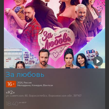
За любовь
16
2026, Россия
+
Мелодрама, Комедия, Фэнтези
«К2»
ул. Советская, 80, Борисоглебск, Воронежская обл., 397167
18:40
от 450 ₽