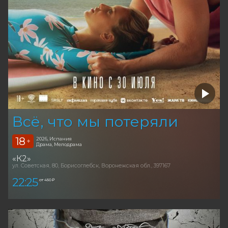
Всё, что мы потеряли
18
2026, Испания
+
Драма, Мелодрама
«К2»
ул. Советская, 80, Борисоглебск, Воронежская обл., 397167
22:25
от 450 ₽