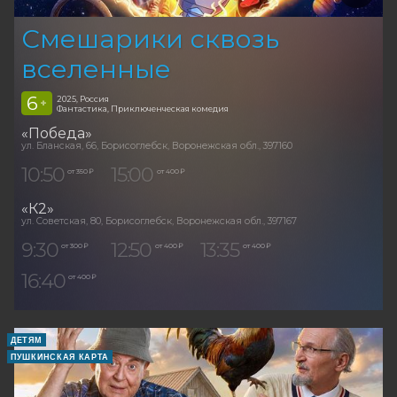
Смешарики сквозь
вселенные
6
2025, Россия
+
Фантастика, Приключенческая комедия
«Победа»
ул. Бланская, 66, Борисоглебск, Воронежская обл., 397160
10:50
15:00
от 350 ₽
от 400 ₽
«К2»
ул. Советская, 80, Борисоглебск, Воронежская обл., 397167
9:30
12:50
13:35
от 300 ₽
от 400 ₽
от 400 ₽
16:40
от 400 ₽
ДЕТЯМ
ПУШКИНСКАЯ КАРТА