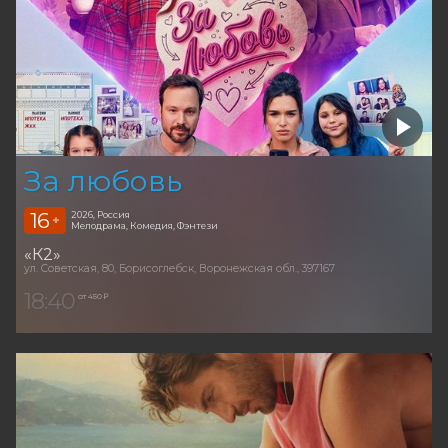
За любовь
16
2026, Россия
+
Мелодрама, Комедия, Фэнтези
«К2»
ул. Советская, 80, Борисоглебск, Воронежская обл., 397167
18:40
от 450 ₽