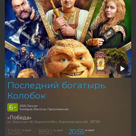
Последний богатырь.
Колобок
6
2026, Россия
+
Комедия, Фэнтези, Приключения
«Победа»
ул. Бланская, 66, Борисоглебск, Воронежская обл., 397160
12:55
18:50
20:55
от 400 ₽
от 450 ₽
от 450 ₽