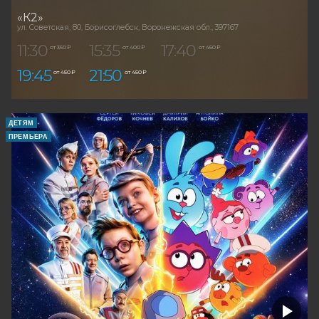
«К2»
ул. Советская, 80, Борисоглебск, Воронежская обл., 397167
11:30
15:35
17:40
от 350 ₽
от 400 ₽
от 450 ₽
19:45
21:50
от 450 ₽
от 450 ₽
ДЕТЯМ
ПРЕМЬЕРА