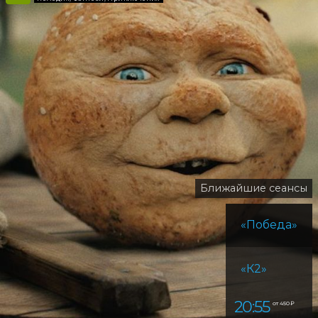
Ближайшие сеансы
«Победа»
«К2»
20:55
от 450 ₽