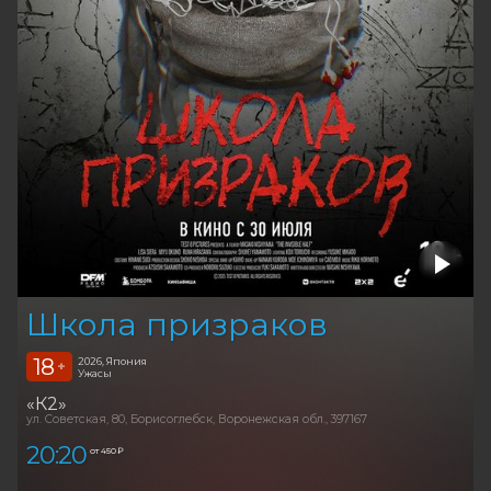
Школа призраков
18
2026, Япония
+
Ужасы
«К2»
ул. Советская, 80, Борисоглебск, Воронежская обл., 397167
20:20
от 450 ₽