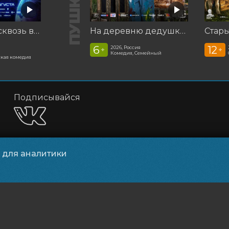
Смешарики сквозь вселенные
На деревню дедушке 2
Стар
6
12
2026, Россия
+
+
Комедия, Семейный
кая комедия
Подписывайся
и для аналитики