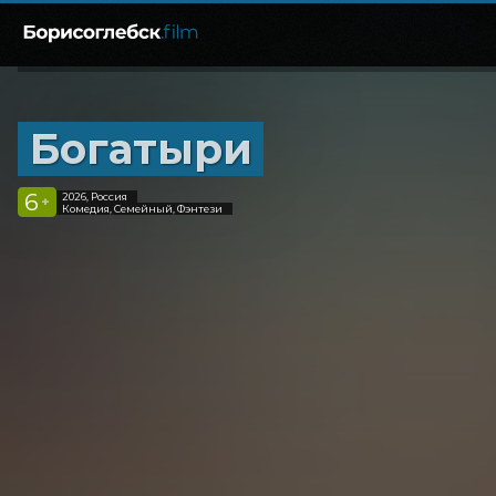
Богатыри
6
2026, Россия
+
Комедия, Семейный, Фэнтези