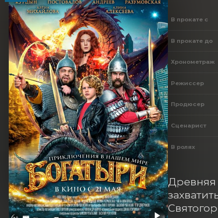
В прокате с
В прокате до
Хронометраж
Режиссер
Продюсер
Сценарист
В ролях
Древняя 
захватит
Святогор