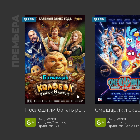
ПРЕМЬЕРА
ДЕТЯМ
ДЕТЯМ
Последний богатырь. Колобок
2026, Россия
2025, Россия
6
6
+
+
Комедия, Фэнтези,
Фантастика,
Приключения
Приключенческая к