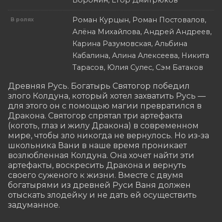
Воронин, Егор Дмитрюков
Роман Курцын, Роман Постовалов,
В ролях
Алёна Михайлова, Андрей Андреев,
Карина Разумовская, Альбина
Кабалина, Алина Алексеева, Никита
Тарасов, Юлия Сулес, Сэм Батаков
Древняя Русь. Богатырь Святогор победил 
злого Колдуна, который хотел захватить Русь — 
для этого он с помощью магии превратился в 
Дракона. Святогор спрятал три артефакта 
(коготь, глаз и жилу Дракона) в современном 
мире, чтобы зло никогда не вернулось. Но из-за 
школьника Вани в наше время проникает 
возлюбленная Колдуна. Она хочет найти эти 
артефакты, воскресить Дракона и вернуть 
своего суженого к жизни. Вместе с двумя 
богатырями из древней Руси Ваня должен 
отыскать злодейку и не дать ей осуществить 
задуманное.