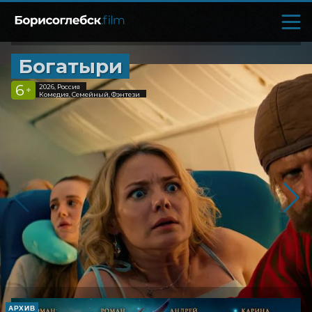
Богатыри
6
2026, Россия
+
Комедия, Семейный, Фэнтези
АРХИВ