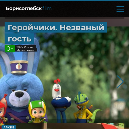
Геройчики. Незваный
гость
0
2025, Россия
+
Мультфильм
АРХИВ