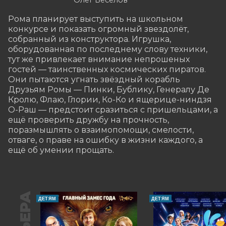
Олег Веселов
Рома планирует выступить на школьном 
конкурсе и показать огромный звездолёт, 
собранный из конструктора. Игрушка, 
оборудованная по последнему слову техники, 
тут же привлекает внимание непрошеных 
гостей — таинственных космических пиратов. 
Они пытаются угнать звёздный корабль 
Друзьям Ромы — Пинки, Бублику, Генералу Де 
Кролю, Флаю, Глории, Ко-Ко и ящерице-ниндзя 
О-Раш — предстоит сразиться с пришельцами, а 
ещё проверить дружбу на прочность, 
поразмышлять о взаимопомощи, смелости, 
отваге, о праве на ошибку в жизни каждого, а 
ещё об умении прощать.
ДЕТЯМ
ДЕТЯМ