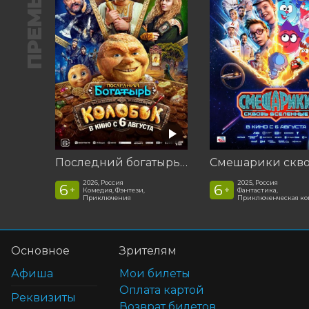
ПРЕМЬЕРА
Последний богатырь. Колобок
2026, Россия
2025, Россия
6
6
+
+
Комедия, Фэнтези,
Фантастика,
Приключения
Приключенческая к
Основное
Зрителям
Афиша
Мои билеты
Оплата картой
Реквизиты
Возврат билетов