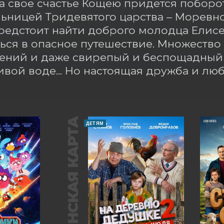
За свое счастье Кощею придется поборот
ьницей Тридевятого царства – Моревно
едстоит найти доброго молодца Елисея
ься в опасное путешествие. Множество 
ний и даже свирепый и беспощадный д
ивой воде... Но настоящая дружба и лю
ПУШКИНСКАЯ КАРТА
ДЕТЯМ