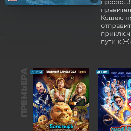
просто. 
правител
Кощею пр
отправит
приключе
пути к Ж
ПРЕМЬЕРА
ДЕТЯМ
ДЕТЯМ