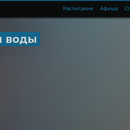
Расписание
Афиша
С
й воды