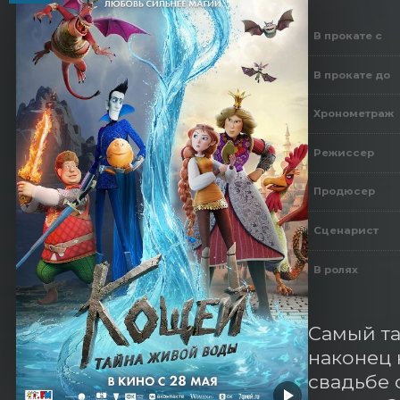
В прокате с
В прокате до
Хронометраж
Режиссер
Продюсер
Сценарист
В ролях
Самый та
наконец 
свадьбе 