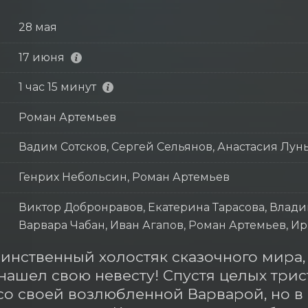
28 мая
17 июня
1 час 15 минут
Роман Артемьев
Вадим Сотсков, Сергей Сельянов, Анастасия Лун
Генрих Небольсин, Роман Артемьев
Виктор Добронравов, Екатерина Тарасова, Влади
Варвара Чабан, Иван Агапов, Роман Артемьев, 
инственный холостяк сказочного мира,
нашел свою невесту! Спустя целых трист
со своей возлюбленной Варварой, но в с