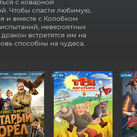
ься с коварной 
й. Чтобы спасти любимую, 
 и вместе с Колобком 
испытаний, невероятных 
ракон встретятся им на 
бовь способны на чудеса.
ДЕТЯМ
АРХИВ