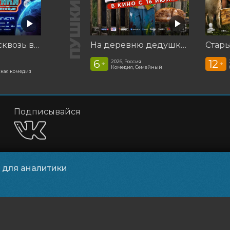
Смешарики сквозь вселенные
На деревню дедушке 2
Стар
6
12
2026, Россия
+
+
Комедия, Семейный
кая комедия
Подписывайся
и для аналитики