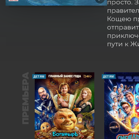
просто. 
правител
Кощею пр
отправит
приключе
пути к Ж
ПРЕМЬЕРА
ДЕТЯМ
ДЕТЯМ