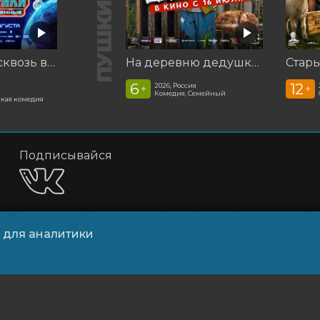
Смешарики сквозь вселенные
На деревню дедушке 2
Стар
6
12
2026, Россия
+
+
Комедия, Семейный
кая комедия
Подписывайся
и для аналитики