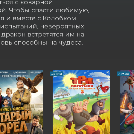
ься с коварной 
й. Чтобы спасти любимую, 
 и вместе с Колобком 
испытаний, невероятных 
ракон встретятся им на 
бовь способны на чудеса.
ДЕТЯМ
АРХИВ