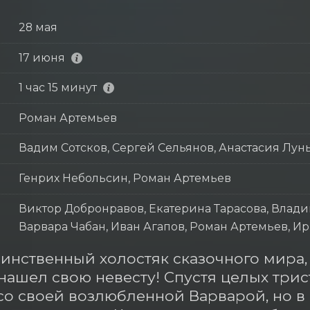
28 мая
17 июня
1 час 15 минут
Роман Артемьев
Вадим Сотсков, Сергей Сельянов, Анастасия Лун
Генрих Небольсин, Роман Артемьев
Виктор Добронравов, Екатерина Тарасова, Влади
Варвара Чабан, Иван Агапов, Роман Артемьев, 
инственный холостяк сказочного мира,
нашел свою невесту! Спустя целых трист
со своей возлюбленной Варварой, но в с