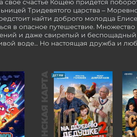
За свое счастье Кощею придется поборот
ьницей Тридевятого царства – Моревно
едстоит найти доброго молодца Елисея
ься в опасное путешествие. Множество 
ний и даже свирепый и беспощадный д
ивой воде... Но настоящая дружба и лю
ПУШКИНСКАЯ КАРТА
ДЕТЯМ