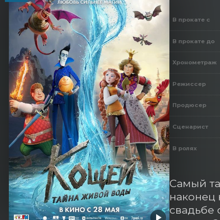
В прокате с
В прокате до
Хронометраж
Режиссер
Продюсер
Сценарист
В ролях
Самый та
наконец 
свадьбе 