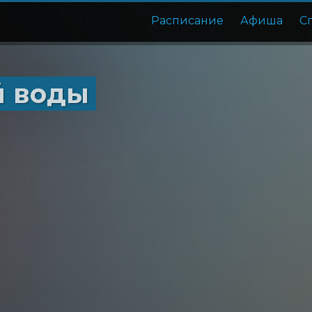
Расписание
Афиша
С
й воды