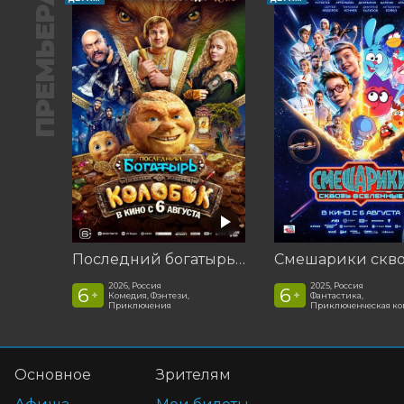
ПРЕМЬЕРА
Последний богатырь. Колобок
2026, Россия
2025, Россия
6
6
+
+
Комедия, Фэнтези,
Фантастика,
Приключения
Приключенческая к
Основное
Зрителям