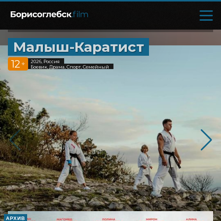
Малыш-Каратист
12
2026, Россия
+
Боевик, Драма, Спорт, Семейный
АРХИВ