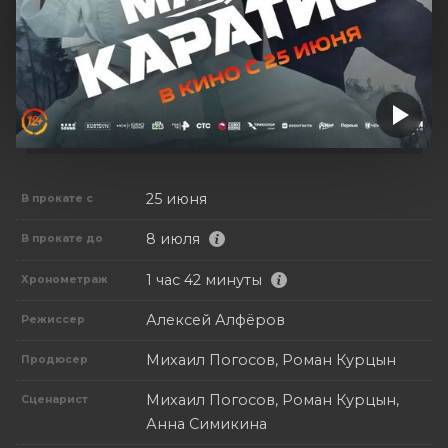
25 июня
В прокате с
8 июля
В прокате до
1 час 42 минуты
Хронометраж
Алексей Алфёров
Режиссер
Михаил Погосов, Роман Курцын
Продюсер
Михаил Погосов, Роман Курцын,
Сценарист
Анна Симикина