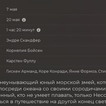
7 мая
20 мая
1 час 20 минут
Эндре Скандфер
Корнелия Бойсен
Карстен Фуллу
Гискен Арманд, Коре Конради, Янне Формоэ, Сти
неунывающий юный морской змей, кото
посреди океана со своими сородичами. Н
нный, кто не умеет плавать, только Несс
ься в путешествие на другой конец света