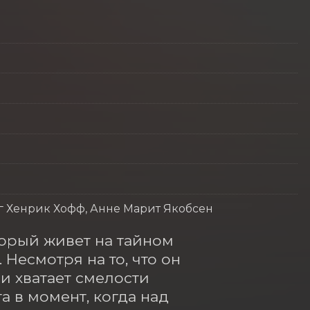
г Хенрик Хофф, Анне Марит Якобсен
рый живет на тайном 
есмотря на то, что он 
и хватает смелости 
 в момент, когда над 