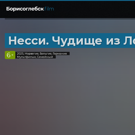
Несси. Чудище из Л
6
2025, Норвегия, Бельгия, Германия
+
Мультфильм, Семейный