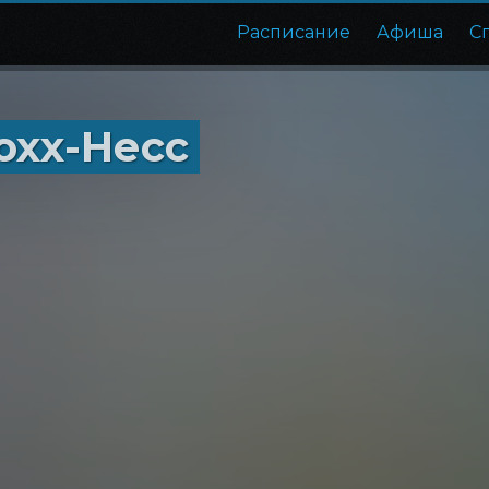
Расписание
Афиша
С
охх-Несс