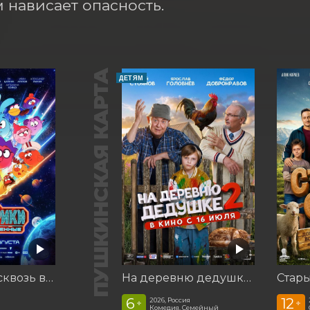
 нависает опасность.
ПУШКИНСКАЯ КАРТА
ДЕТЯМ
Смешарики сквозь вселенные
На деревню дедушке 2
Стар
6
12
2026, Россия
+
+
Комедия, Семейный