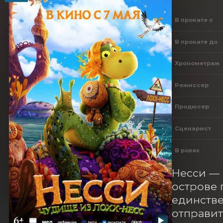
В прокате с
В прокате до
Хронометраж
Режиссер
Продюсер
Сценарист
В ролях
Несси — 
острове 
единстве
отправит