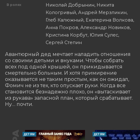
Николай Добрынин, Никита
В ролях
Кологривый, Андрей Мерзликин,
Глеб Калюжный, Екатерина Волкова,
Анна Покров, Александр Новиков,
Кристина Корбут, Юлия Сулес,
Сергей Степин
Авантюрный дед мечтает наладить отношения 
со своими детьми и внуками. Чтобы собрать 
всех под одной крышей, он прикидывается 
смертельно больным. И хотя примирение 
оказывается не таким простым, как он ожидал, 
Фомич не из тех, кто опускает руки. Когда все 
становится безнадежно плохо, он «вытаскивает 
из рукава» запасной план, который срабатывает. 
Ну… почти.
ДЕТЯМ
ДЕТЯМ