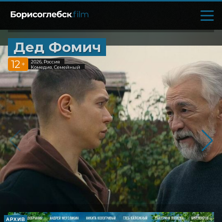
Дед Фомич
12
2026, Россия
+
Комедия, Семейный
АРХИВ