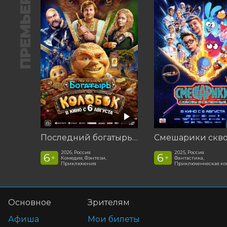
ПРЕМЬЕРА
Последний богатырь. Колобок
2026, Россия
2025, Россия
6
6
+
+
Комедия, Фэнтези,
Фантастика,
Приключения
Приключенческая к
Основное
Зрителям
Афиша
Мои билеты