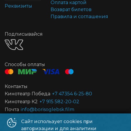
Оплата картой
Реквизиты
Возврат билетов
Правила и соглашения
Подписывайся
Способы оплаты
Контакты
Кинотеатр Победа
+7 47354 6-25-80
Кинотеатр К2
+7 915 582-20-02
Почта
info@borisoglebsk.film
Сайт использует cookies при
©
2026
авторизации и для аналитики