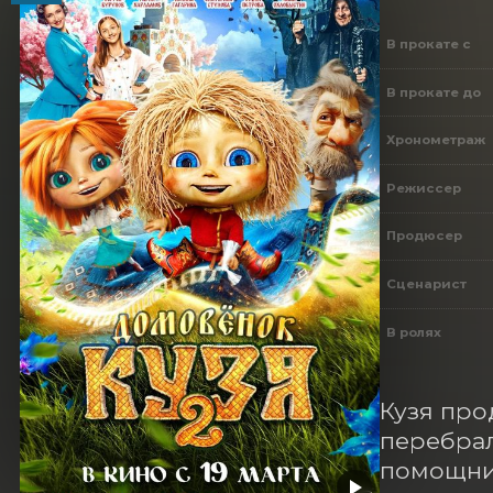
В прокате с
В прокате до
Хронометраж
Режиссер
Продюсер
Сценарист
В ролях
Кузя про
перебрал
помощниц