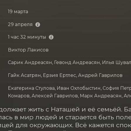
19 марта
29 апреля
1 час 32 минуты
Виктор Лакисов
Сарик Андреасян, Гевонд Андреасян, Илья Шува
Гайк Асатрян, Ерзия Ертлес, Андрей Гаврилов
Екатерина Стулова, Иван Охлобыстин, София Петр
Комаров, Алексей Гаврилов, Марк Андреасян, А
должает жить с Наташей и её семьёй. Ба
ась в мир людей и старается быть поле
ей для окружающих. Всё кажется споко