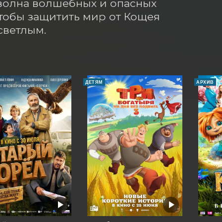
 волна волшебных и опасных 
тобы защитить мир от Кощея 
светлым.
ДЕТЯМ
АРХИВ