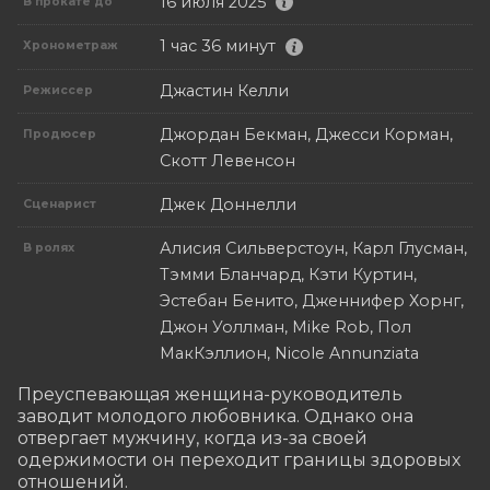
16 июля 2025
В прокате до
1 час 36 минут
Хронометраж
Джастин Келли
Режиссер
Джордан Бекман, Джесси Корман,
Продюсер
Скотт Левенсон
Джек Доннелли
Сценарист
Алисия Сильверстоун, Карл Глусман,
В ролях
Тэмми Бланчард, Кэти Куртин,
Эстебан Бенито, Дженнифер Хорнг,
Джон Уоллман, Mike Rob, Пол
МакКэллион, Nicole Annunziata
Преуспевающая женщина-руководитель 
заводит молодого любовника. Однако она 
отвергает мужчину, когда из-за своей 
одержимости он переходит границы здоровых 
отношений.