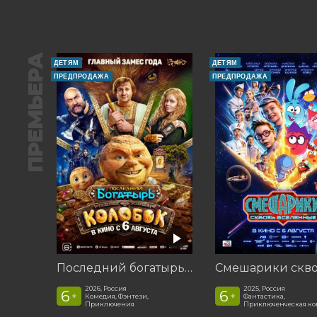
ПРЕМЬЕРА
ДЕТЯМ
ДЕТЯМ
ПРЕДПРОДАЖА
ПРЕДПРОДАЖА
Последний богатырь. Колобок
2026, Россия
2025, Россия
6
6
+
+
Комедия, Фэнтези,
Фантастика,
Приключения
Приключенческая к