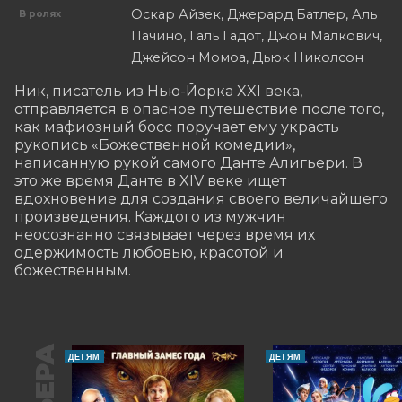
Оскар Айзек, Джерард Батлер, Аль
В ролях
Пачино, Галь Гадот, Джон Малкович,
Джейсон Момоа, Дьюк Николсон
Ник, писатель из Нью-Йорка XXI века, 
отправляется в опасное путешествие после того, 
как мафиозный босс поручает ему украсть 
рукопись «Божественной комедии», 
написанную рукой самого Данте Алигьери. В 
это же время Данте в XIV веке ищет 
вдохновение для создания своего величайшего 
произведения. Каждого из мужчин 
неосознанно связывает через время их 
одержимость любовью, красотой и 
божественным.
ДЕТЯМ
ДЕТЯМ