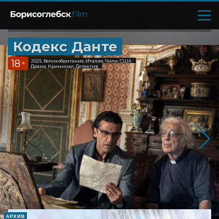
Кодекс Данте
18
2025, Великобритания, Италия, Чили, США
+
Драма, Криминал, Детектив
АРХИВ