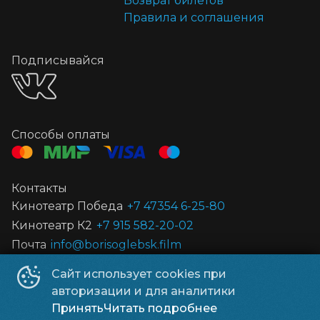
Возврат билетов
Правила и соглашения
Подписывайся
Способы оплаты
Контакты
Кинотеатр Победа
+7 47354 6-25-80
Кинотеатр К2
+7 915 582-20-02
Почта
info@borisoglebsk.film
Сайт использует cookies при
©
2026
авторизации и для аналитики
Powered by
p24.app
Принять
Читать подробнее