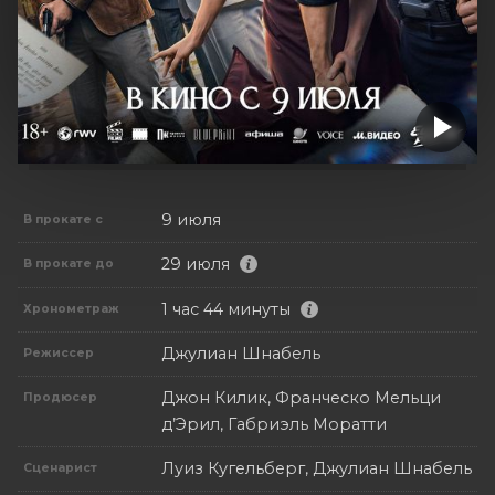
9 июля
В прокате с
29 июля
В прокате до
1 час 44 минуты
Хронометраж
Джулиан Шнабель
Режиссер
Джон Килик, Франческо Мельци
Продюсер
д’Эрил, Габриэль Моратти
Луиз Кугельберг, Джулиан Шнабель
Сценарист