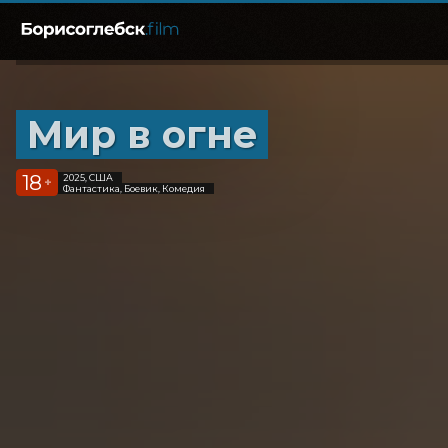
Мир в огне
18
2025, США
+
Фантастика, Боевик, Комедия