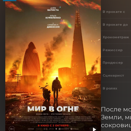
В прокате с
В прокате до
Хронометраж
Режиссер
Продюсер
Сценарист
В ролях
После м
Земли, м
сокровищ