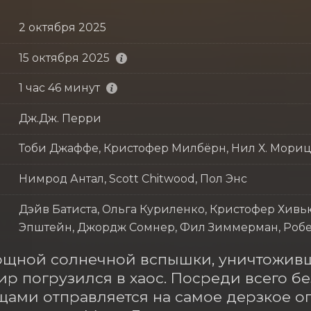
2 октября 2025
15 октября 2025
1 час 46 минут
Дж.Дж. Перри
Тоби Джаффе, Кристофер Милбёрн, Нил Х. Мори
Нимрод Антал, Scott Chitwood, Пол Энс
Дэйв Батиста, Ольга Куриленко, Кристофер Хивь
Эпштейн, Джордж Сомнер, Фил Зиммерман, Робе
ощной солнечной вспышки, уничтоживш
ир погрузился в хаос. Посреди всего бе
ами отправляется на самое дерзкое ог