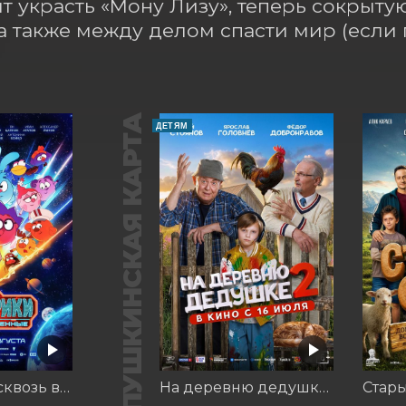
т украсть «Мону Лизу», теперь сокрытую
 а также между делом спасти мир (если 
ПУШКИНСКАЯ КАРТА
ДЕТЯМ
Смешарики сквозь вселенные
На деревню дедушке 2
Стар