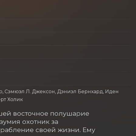
ц
ю, Сэмюэл Л. Джексон, Дэниэл Бернхард, Иден
рт Холик
ей восточное полушарие 
зумия охотник за 
рабление своей жизни. Ему 