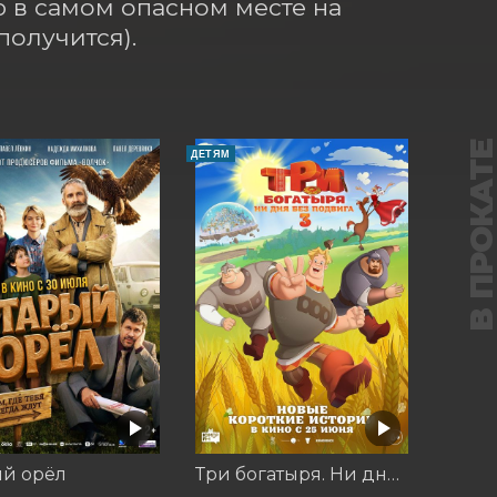
 в самом опасном месте на 
получится).
В ПРОКАТ
ДЕТЯМ
ый орёл
Три богатыря. Ни дня без подвига 3