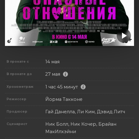
14 мая
В прокате с
27 мая
В прокате до
1 час 45 минут
Хронометраж
Йорма Такконе
Режиссер
Гай Данелла, Ли Ким, Дэвид Литч
Продюсер
Ник Болл, Ник Кочер, Брайан
Сценарист
МакИлхэйни