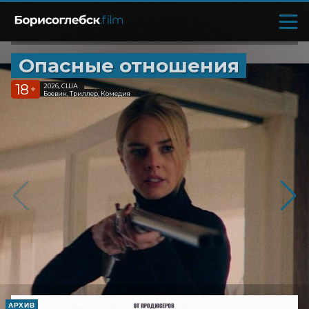
Опасные отношения
18
2026, США
+
Боевик, Триллер, Комедия
АРХИВ