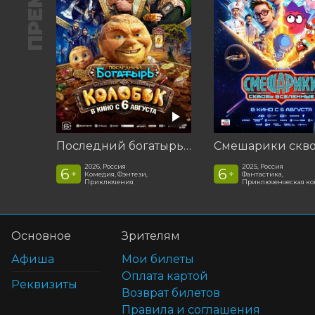
Последний богатырь. Колобок
2026, Россия
2025, Россия
6
6
+
+
Комедия, Фэнтези,
Фантастика,
Приключения
Приключенческая к
Основное
Зрителям
Афиша
Мои билеты
Оплата картой
Реквизиты
Возврат билетов
Правила и соглашения