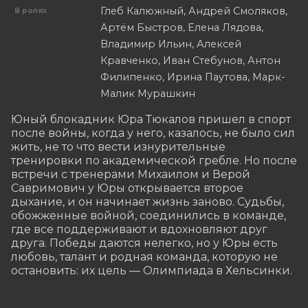
Глеб Калюжный, Андрей Смоляков,
В ролях
Артём Быстров, Елена Лядова,
Владимир Ильин, Алексей
Кравченко, Иван Стебунов, Антон
Филипенко, Ирина Паутова, Марк-
Малик Мурашкин
Юный блокадник Юра Тюкалов пришел в спорт 
после войны, когда у него, казалось, не было сил 
жить, не то что вести изнурительные 
тренировки по академической гребле. Но после 
встречи с тренерами Михаилом и Верой 
Савримович у Юры открывается второе 
дыхание, и он начинает жизнь заново. Судьбы, 
обожженные войной, соединились в команде, 
где все поддерживают и вдохновляют друг 
друга. Победы даются нелегко, но у Юры есть 
любовь, талант и родная команда, которую не 
остановить: их цель — Олимпиада в Хельсинки.