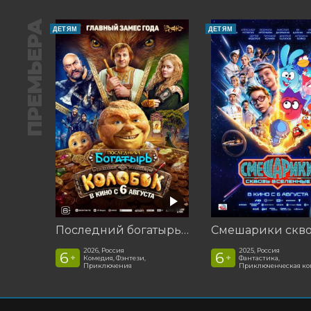
ПРЕМЬЕРА
ДЕТЯМ
ДЕТЯМ
Последний богатырь. Колобок
2026, Россия
2025, Россия
6
6
+
+
Комедия, Фэнтези,
Фантастика,
Приключения
Приключенческая к