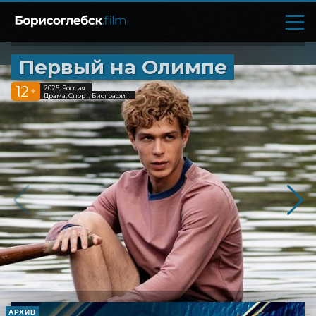
Первый на Олимпе
12
2025, Россия
+
Драма, Спорт, Биография
АРХИВ