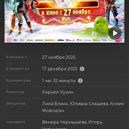
27 ноября 2025
В прокате с
17 декабря 2025
В прокате до
1 час 32 минуты
Хронометраж
Кирилл Кузин
Режиссер
Лика Бланк, Юлиана Слащева, Асмик
Продюсер
Мовсисян
Венера Чернышева, Игорь
Сценарист