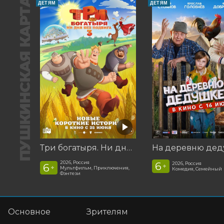
ПУШКИНСКАЯ КАРТА
ДЕТЯМ
ДЕТЯМ
Три богатыря. Ни дня без подвига 3
2026, Россия
6
2026, Россия
6
+
+
Мультфильм, Приключения,
Комедия, Семейный
Фэнтези
Основное
Зрителям