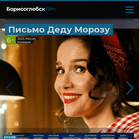
Письмо Деду Морозу
6
2025, Россия
+
Комедия
АРХИВ