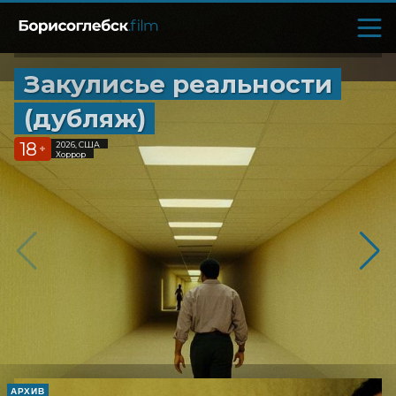
Закулисье реальности
(дубляж)
18
2026, США
+
Хоррор
АРХИВ