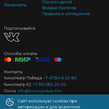
Оплата картой
Реквизиты
Возврат билетов
Правила и соглашения
Подписывайся
Способы оплаты
Контакты
Кинотеатр Победа
+7 47354 6-25-80
Кинотеатр К2
+7 915 582-20-02
Почта
info@borisoglebsk.film
Сайт использует cookies при
©
2026
авторизации и для аналитики