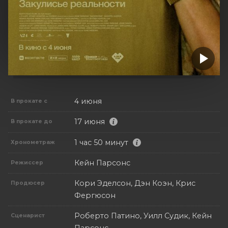
4 июня
В прокате с
17 июня
В прокате до
1 час 50 минут
Хронометраж
Кейн Парсонс
Режиссер
Кори Эделсон, Дэн Коэн, Крис
Продюсер
Фергюсон
Роберто Патино, Уилл Судик, Кейн
Сценарист