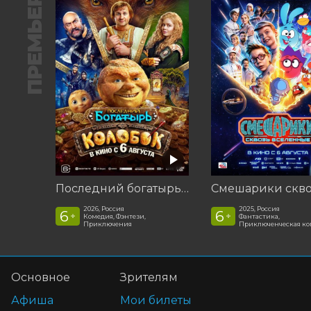
ПРЕМЬЕРА
Последний богатырь. Колобок
2026, Россия
2025, Россия
6
6
+
+
Комедия, Фэнтези,
Фантастика,
Приключения
Приключенческая к
Основное
Зрителям
Афиша
Мои билеты